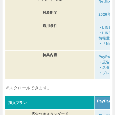
Netflix
対象期間
2026年
適用条件
・LINE
・LINE
情報量を
・「Net
特典内容
PayPa
・広告付
・スタン
・プレミ
PayPay
加入プラン
広告つきスタンダード