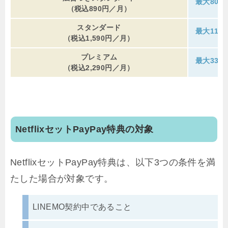
最大80円
（税込890円／月）
スタンダード
最大110
（税込1,590円／月）
プレミアム
最大330
（税込2,290円／月）
NetflixセットPayPay特典の対象
NetflixセットPayPay特典は、以下3つの条件を満
たした場合が対象です。
LINEMO契約中であること