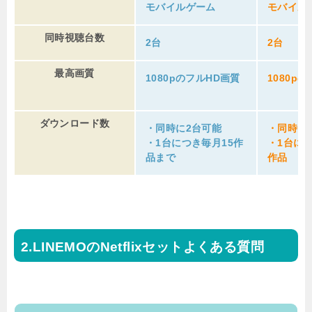
モバイルゲーム
モバイル
同時視聴台数
2台
2台
最高画質
1080pのフルHD画質
1080p
ダウンロード数
・同時に2台可能
・同時に
・1台につき毎月15作
・1台につ
品まで
作品
LINEMOのNetflixセットよくある質問