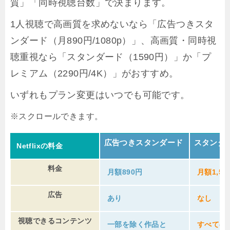
質」「同時視聴台数」で決まります。
1人視聴で高画質を求めないなら「広告つきスタ
ンダード（月890円/1080p）」、高画質・同時視
聴重視なら「スタンダード（1590円）」か「プ
レミアム（2290円/4K）」がおすすめ。
いずれもプラン変更はいつでも可能です。
広告つきスタンダード
スタンダ
Netflixの料金
料金
月額890円
月額1,59
広告
あり
なし
視聴できるコンテンツ
一部を除く作品と
すべての