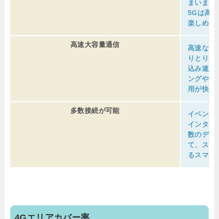
まいます
5Gは高
楽しめま
高速大容量通信
高速な通
りとりで
込み速度
ングやリ
用が快適
多数接続が可能
イベント
インター
数のデジ
て、スマ
るスマー
4Gエリアカバー率