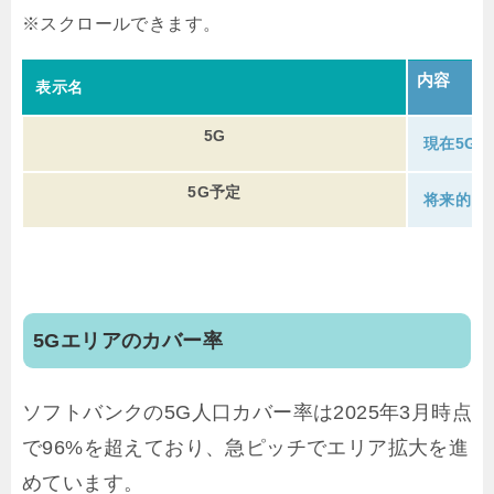
内容
表示名
5G
現在5G
5G予定
将来的に
5Gエリアのカバー率
ソフトバンクの5G人口カバー率は2025年3月時点
で96%を超えており、急ピッチでエリア拡大を進
めています。