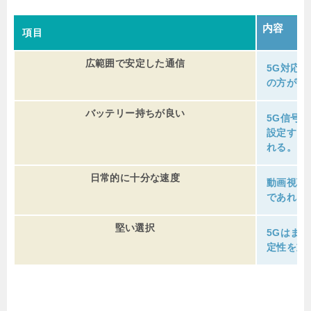
内容
項目
広範囲で安定した通信
5G対応
の方が繋
バッテリー持ちが良い
5G信号
設定する
れる。
日常的に十分な速度
動画視聴
であれば
堅い選択
5Gはま
定性を重