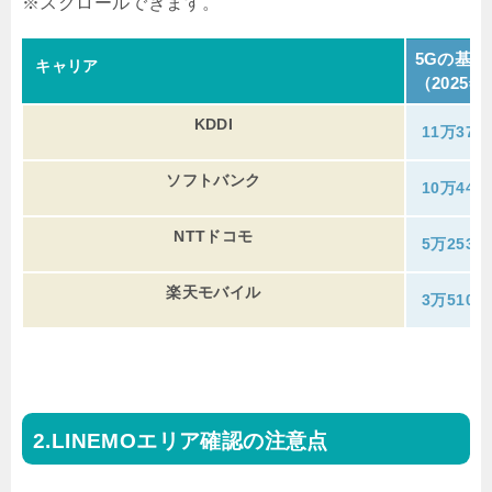
5Gの基地
キャリア
（2025
KDDI
11万37局
ソフトバンク
10万444
NTTドコモ
5万2532
楽天モバイル
3万5108
LINEMOエリア確認の注意点