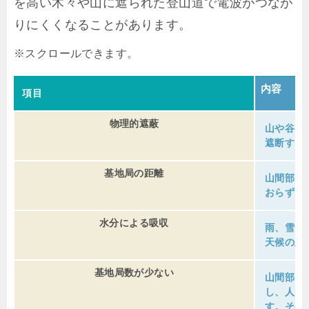
を高い木々や山に遮られた登山道で電波がつなが
りにくくなることがあります。
内容
項目
物理的遮蔽
山や谷、
遮断する
基地局の距離
山間部で
おらず、
水分による吸収
雨、雪、
天候の悪
基地局数が少ない
山間部は
し、人口
す。その