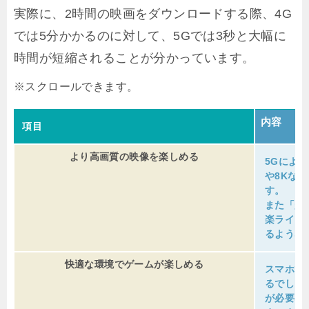
実際に、2時間の映画をダウンロードする際、4G
では5分かかるのに対して、5Gでは3秒と大幅に
時間が短縮されることが分かっています。
内容
項目
より高画質の映像を楽しめる
5Gによ
や8Kな
す。
また「超
楽ライブ
るような
快適な環境でゲームが楽しめる
スマホで
るでしょ
が必要な