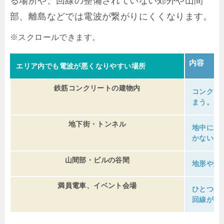
る場所や、回線の整備されていない郊外や山間
部、離島などでは電波が繋がりにくくなります。
内容
エリア内でも電波が悪くなりやすい場所
鉄筋コンクリートの建物内
コンクリ
まう。
地下街・トンネル
地中にあ
かない。
山間部・ビルの谷間
地形や建
満員電車、イベント会場
ひとつの
回線が混