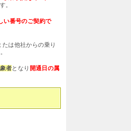
ます。
新しい番号のご契約で
号または他社からの乗り
す。
対象者
となり
開通日の属