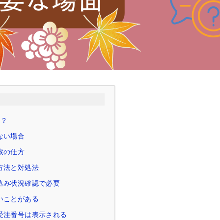
は？
ない場合
索の仕方
方法と対処法
込み状況確認で必要
いことがある
受注番号は表示される