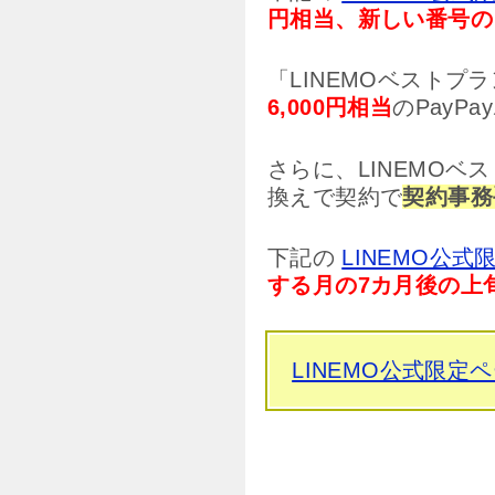
円相当、新しい番号のご
「LINEMOベストプ
6,000円相当
のPayP
さらに、LINEMOベ
換えで契約で
契約事務
下記の
LINEMO公式
する月の7カ月後の上
LINEMO公式限定