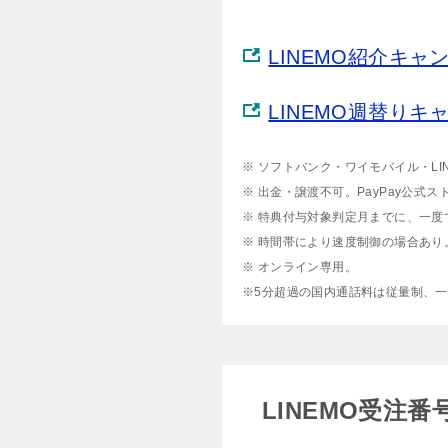
LINEMO紹介キ
LINEMO週替り
※ ソフトバンク・ワイモバイル・L
※ 出金・譲渡不可。PayPay公式ス
※ 特典付与対象判定月までに、一
※ 時間帯により速度制御の場合あり
※ オンライン専用。
※5分超過の国内通話料は従量制、一部
LINEMO受注